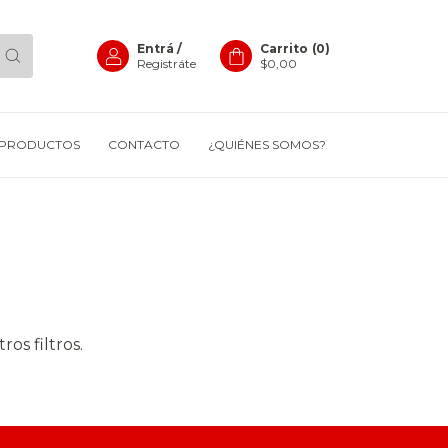
Entrá
/
Carrito
(
0
)
Registráte
$0,00
PRODUCTOS
CONTACTO
¿QUIÉNES SOMOS?
os filtros.