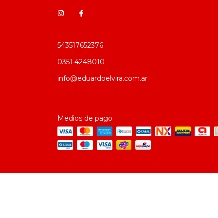
543517652376
0351 4248010
info@eduardoelvira.com.ar
Medios de pago