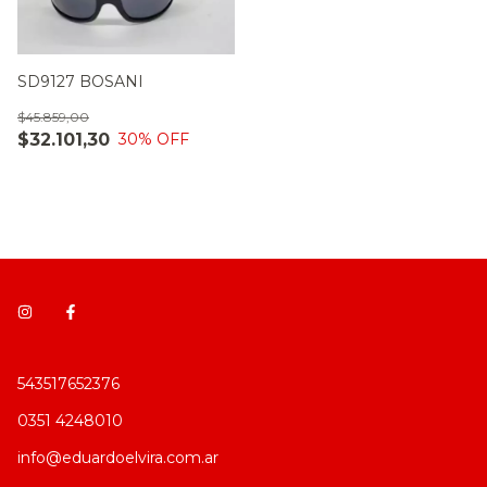
SD9127 BOSANI
$45.859,00
$32.101,30
30
% OFF
543517652376
0351 4248010
info@eduardoelvira.com.ar