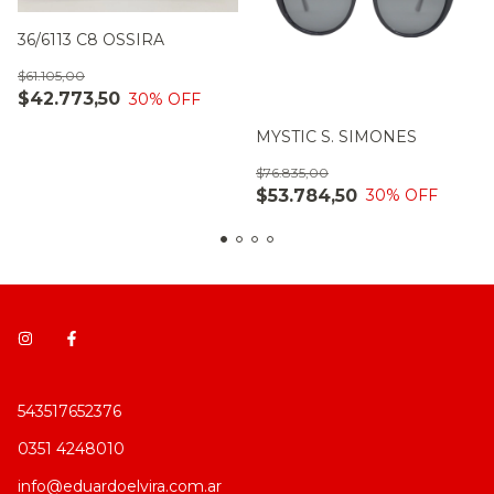
36/6113 C8 OSSIRA
$61.105,00
$42.773,50
30
% OFF
MYSTIC S. SIMONES
$76.835,00
$53.784,50
30
% OFF
543517652376
0351 4248010
info@eduardoelvira.com.ar