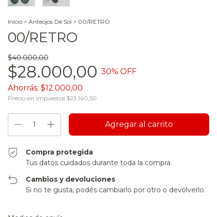
Inicio
>
Anteojos De Sol
>
00/RETRO
00/RETRO
$40.000,00
$28.000,00
30
% OFF
Ahorrás:
$12.000,00
Precio sin impuestos
$23.140,50
Compra protegida
Tus datos cuidados durante toda la compra.
Cambios y devoluciones
Si no te gusta, podés cambiarlo por otro o devolverlo.
Entregas para el CP:
Cambiar CP