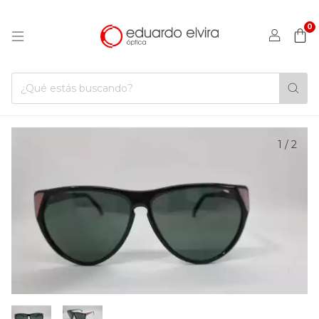
0
1
/
2