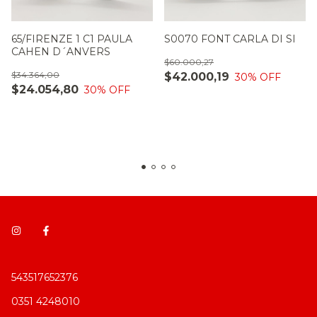
65/FIRENZE 1 C1 PAULA
S0070 FONT CARLA DI SI
CAHEN D´ANVERS
$60.000,27
$34.364,00
$42.000,19
30
% OFF
$24.054,80
30
% OFF
543517652376
0351 4248010