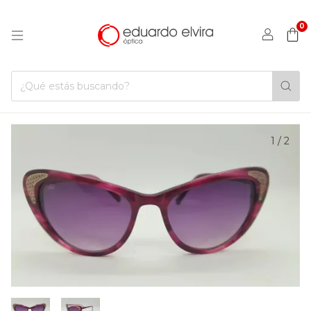
0
1
/
2