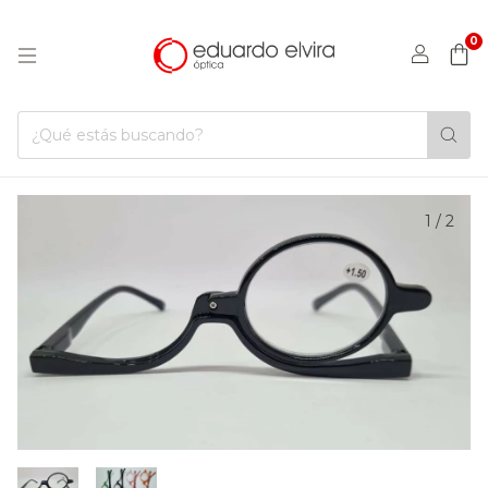
0
1
/
2