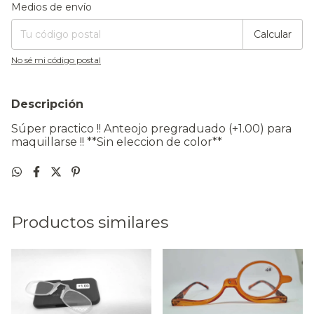
Entregas para el CP:
Cambiar CP
Medios de envío
Calcular
No sé mi código postal
Descripción
Súper practico !! Anteojo pregraduado (+1.00) para
maquillarse !! **Sin eleccion de color**
Productos similares