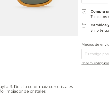
Compra p
Tus datos 
Cambios y
Si no te gu
Entregas para el CP
Medios de enví
No sé mi código pos
ful3. De zilo color maiz con cristales
o limpiador de cristales.