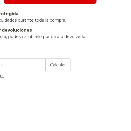
rotegida
cuidados durante toda la compra.
 devoluciones
sta, podés cambiarlo por otro o devolverlo.
:
Cambiar CP
o
Calcular
tal