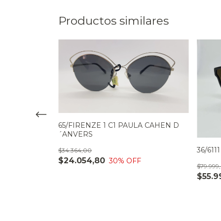
Productos similares
OOSE
65/FIRENZE 1 C1 PAULA CAHEN D
´ANVERS
36/611
$34.364,00
F
$24.054,80
30
% OFF
$79.999
$55.9