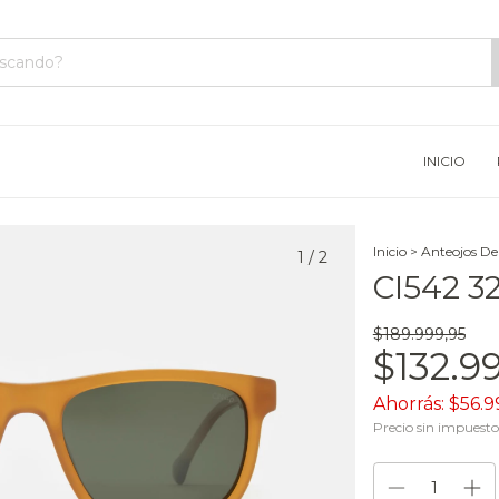
INICIO
Inicio
>
Anteojos De
1
/
2
CI542 3
$189.999,95
$132.9
Ahorrás:
$56.9
Precio sin impuest