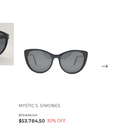
36/257 C4 RE
$65.824,00
$46.076,80
MYSTIC S. SIMONES
$76.835,00
$53.784,50
30
% OFF