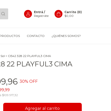
Entrá
/
Carrito
(
0
)
Registráte
$0,00
PRODUCTOS
CONTACTO
¿QUIÉNES SOMOS?
 Sol
>
CI542 328 22 PLAYFUL3 CIMA
28 22 PLAYFUL3 CIMA
99,96
30
% OFF
99,99
os
$109.917,32