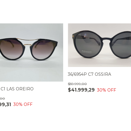
36/6954P C7 OSSIRA
$59.999,00
1 C1 LAS OREIRO
$41.999,29
30
% OFF
,00
99,31
30
% OFF